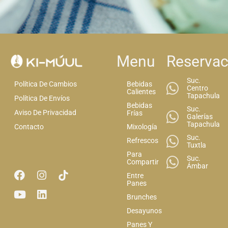
Menu
Reservac
Suc.
Bebidas
Política De Cambios
Centro
Calientes
Tapachula
Política De Envíos
Bebidas
Suc.
Aviso De Privacidad
Frías
Galerías
Tapachula
Mixología
Contacto
Suc.
Refrescos
Tuxtla
Para
Suc.
Compartir
Ámbar
Entre
Panes
Brunches
Desayunos
Panes Y