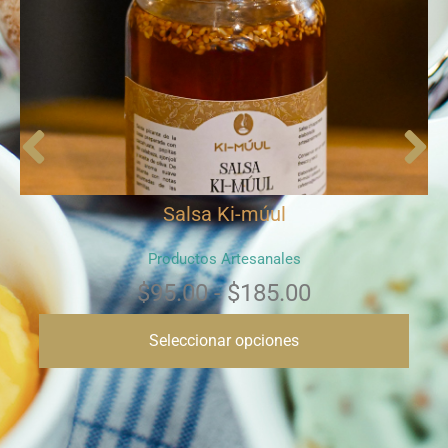
Salsa Ki-múul
Productos Artesanales
$
95.00
-
$
185.00
Seleccionar opciones