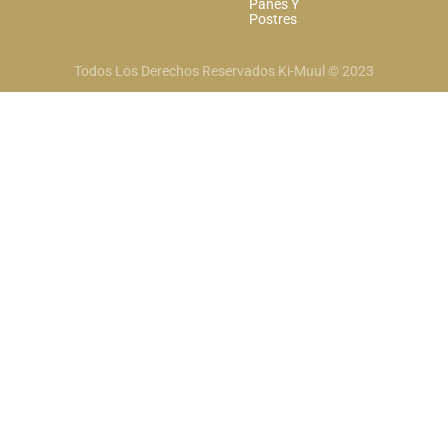
Panes Y
Postres
Todos Los Derechos Reservados Ki-Muul © 2023