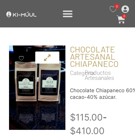
0
0
CHOCOLATE
ARTESANAL
CHIAPANECO
Productos
Categoria:
Artesanales
Chocolate Chiapaneco 60
cacao-40% azúcar.
$
115.00
-
$
410.00