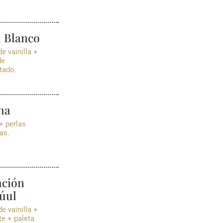
 Blanco
e vainilla +
de
tado.
ha
+ perlas
as.
ación
úul
e vainilla +
e + paleta