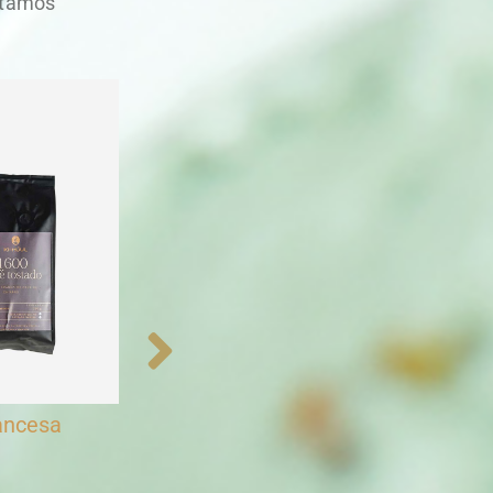
stamos
ero
Kit Ki-Muuul
Kits