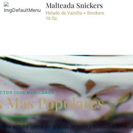
Malteada Snickers
Helado de Vainilla + Snickers.
16 Oz.
CTOS 100% MEXICANOS
s Mas Populares
estra amplia gama de granos frescos y tostados. Descub