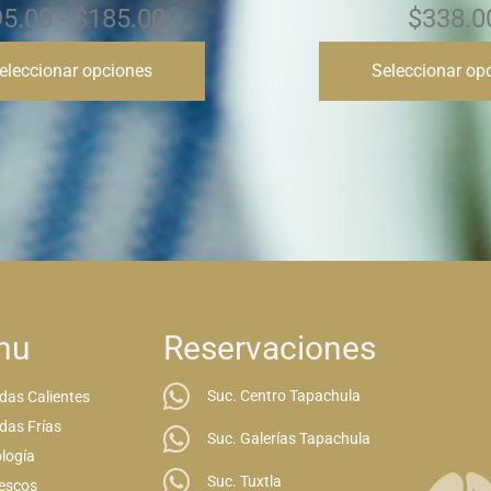
$
338.00
$
255.00
-
$
eleccionar opciones
Seleccionar op
nu
Reservaciones
Suc. Centro Tapachula
das Calientes
das Frías
Suc. Galerías Tapachula
logía
Suc. Tuxtla
escos