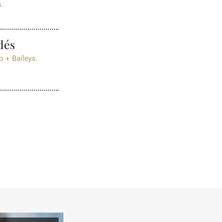
.
dés
 + Baileys.