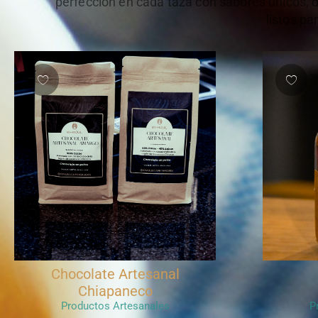
perfección en cada taza con sabores únicos,
listos pa
Salsa Ki-múul
Ki
Productos Artesanales