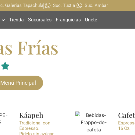
c. Galerías Tapachula
Suc. Tuxtla
Suc. Ámbar
Tienda
Sucursales
Franquicias
Unete
s Frías
 Menú Principal
Káapeh
Cafe
Tradicional con
Espress
Espresso.
16 Oz.
Pídelo sin azúcar.