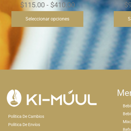
$
95.00
-
$
185.00
Seleccionar opciones
S
Me
Bebi
Bebi
Política De Cambios
Mixo
Política De Envíos
Refr