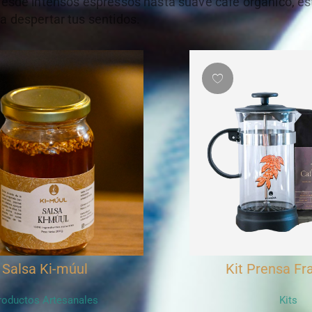
 desde intensos espressos hasta suave café orgánico, e
ra despertar tus sentidos.
t Prensa Francesa
Kit cafet
Kits
Kits