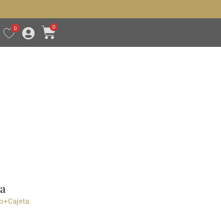
0
0
ta
o+Cajeta.