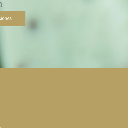
442.00
$
380.00
ciones
Seleccionar opciones