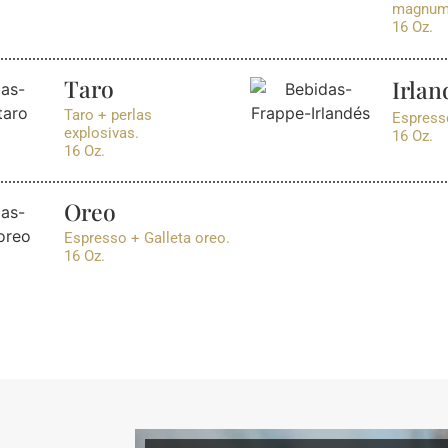
magnum
16 Oz.
Taro
Irlan
Taro + perlas
Espresso
explosivas.
16 Oz.
16 Oz.
Oreo
Espresso + Galleta oreo.
16 Oz.