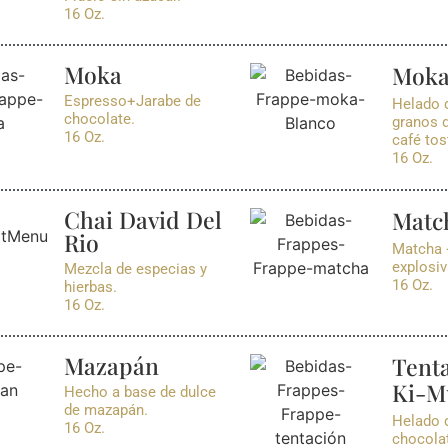
16 Oz.
Moka
Moka
Espresso+Jarabe de
Helado d
chocolate.
granos 
16 Oz.
café tos
16 Oz.
Chai David Del
Matc
Rio
Matcha 
explosiv
Mezcla de especias y
16 Oz.
hierbas.
16 Oz.
Mazapán
Tent
Ki-M
Hecho a base de dulce
de mazapán.
Helado d
16 Oz.
chocolat