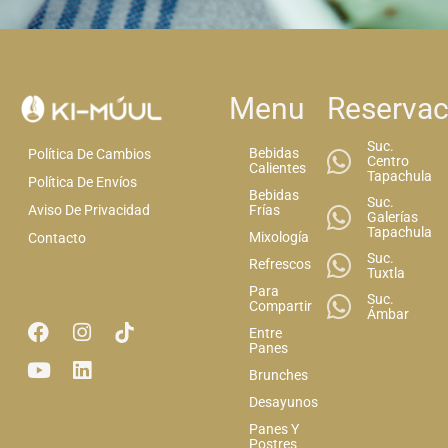
Menu
Reservac
Suc.
Bebidas
Política De Cambios
Centro
Calientes
Tapachula
Política De Envíos
Bebidas
Suc.
Aviso De Privacidad
Frías
Galerías
Tapachula
Mixología
Contacto
Suc.
Refrescos
Tuxtla
Para
Suc.
Compartir
Ámbar
Entre
Panes
Brunches
Desayunos
Panes Y
Postres