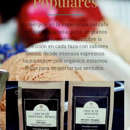
Populares
Sumérgete en la experiencia del café
con nuestra amplia gama de granos
frescos y tostados. Descubre la
perfección en cada taza con sabores
únicos, desde intensos espressos
hasta suave café orgánico, estamos
listos para despertar tus sentidos.