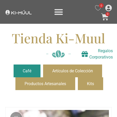
0
0
Tienda Ki-Muul
Regalos
Corporativos
Café
Artículos de Colección
Productos Artesanales
Kits