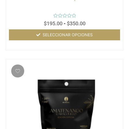
Valorado
$
195.00
-
$
350.00
con
0
de
SELECCIONAR OPCIONES
5