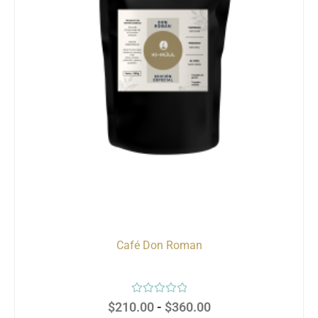
Café Don Roman
Valorado
$
210.00
-
$
360.00
con