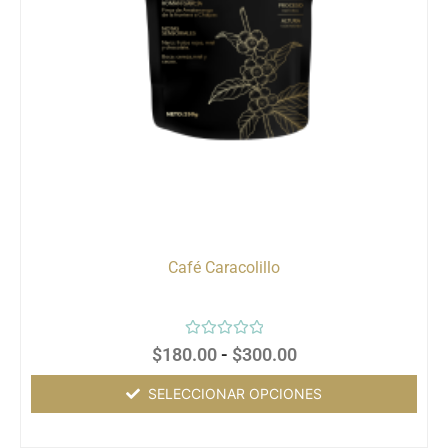
Café Caracolillo
Valorado
$
180.00
-
$
300.00
con
0
de
SELECCIONAR OPCIONES
5