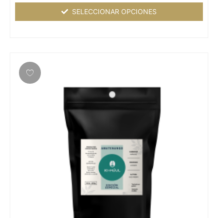
0
de
SELECCIONAR OPCIONES
5