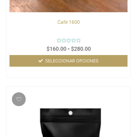
Café 1600
Valorado
$
160.00
-
$
280.00
con
0
de
SELECCIONAR OPCIONES
5