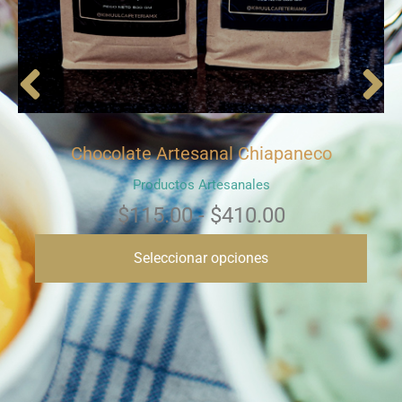
Chocolate Artesanal Chiapaneco
Productos Artesanales
$
115.00
-
$
410.00
Seleccionar opciones