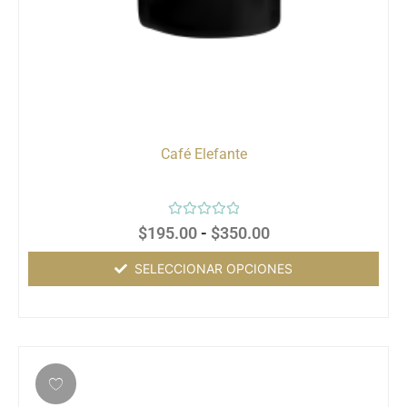
Café Elefante
Valorado
$
195.00
-
$
350.00
con
0
de
SELECCIONAR OPCIONES
5