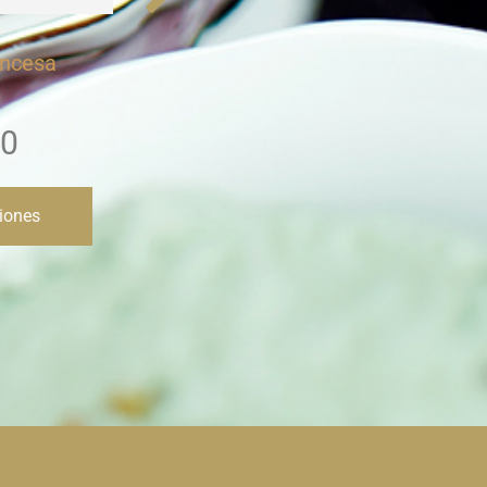
tero
Kit Ki-Muuul
Kits
$
442.00
$
380.00
opciones
Seleccionar opciones