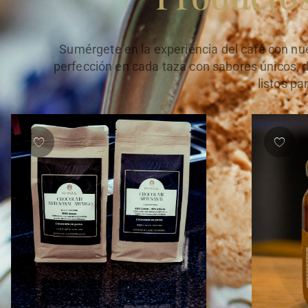
Sumérgete en la experiencia del café con nu
perfección en cada taza con sabores únicos,
listos pa