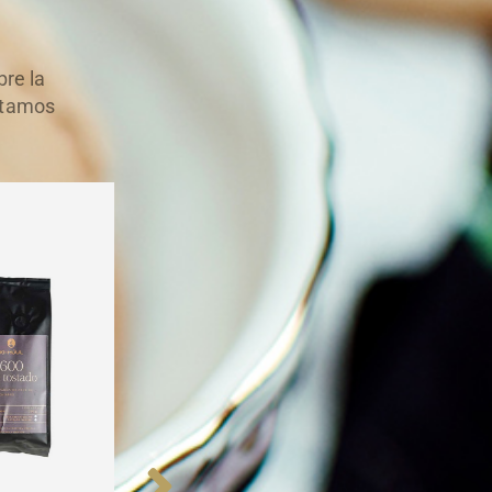
re la
stamos