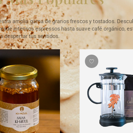
estra amplia gama de granos frescos y tostados. Descub
 desde intensos espressos hasta suave café orgánico, e
ra despertar tus sentidos.