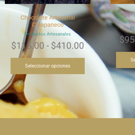
Salsa Ki-múul
K
Productos Artesanales
$
95.00
-
$
185.00
Seleccionar opciones