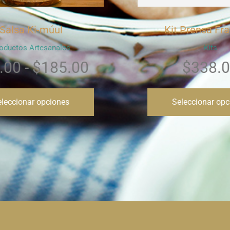
it Prensa Francesa
Kit cafe
Kits
Kits
$
338.00
$
255.00
-
Seleccionar opciones
Seleccionar 