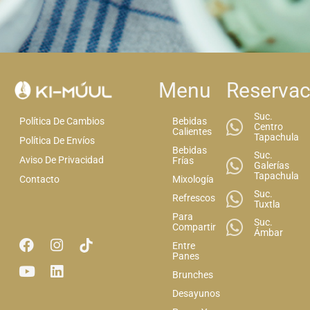
Menu
Reservac
Suc.
Bebidas
Política De Cambios
Centro
Calientes
Tapachula
Política De Envíos
Bebidas
Suc.
Aviso De Privacidad
Frías
Galerías
Tapachula
Mixología
Contacto
Suc.
Refrescos
Tuxtla
Para
Suc.
Compartir
Ámbar
Entre
Panes
Brunches
Desayunos