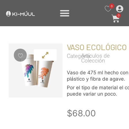
0
0
VASO ECOLÓGICO
Artículos de
Categoria:
Colección
Vaso de 475 ml hecho con
plástico y fibra de agave.
Por el tipo de material el c
puede variar un poco.
$
68.00