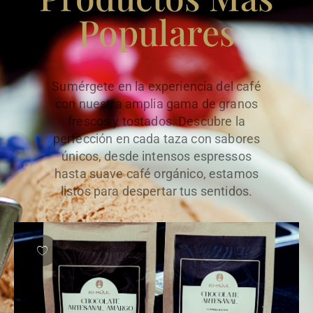
Populares
Sumérgete en la experiencia del café
con nuestra amplia gama de granos
frescos y tostados. Descubre la
perfección en cada taza con sabores
únicos, desde intensos espressos
hasta suave café orgánico, estamos
listos para despertar tus sentidos.